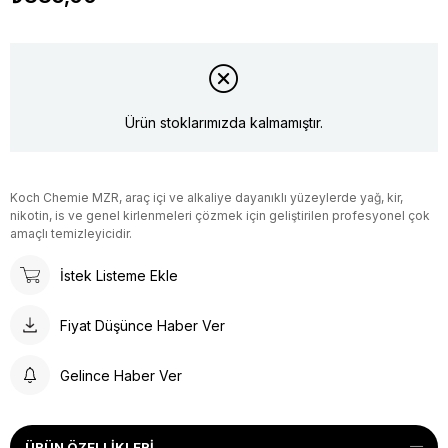
Ürün stoklarımızda kalmamıştır.
Koch Chemie MZR, araç içi ve alkaliye dayanıklı yüzeylerde yağ, kir,
nikotin, is ve genel kirlenmeleri çözmek için geliştirilen profesyonel çok
amaçlı temizleyicidir.
İstek Listeme Ekle
Fiyat Düşünce Haber Ver
Gelince Haber Ver
ÜRÜN ÖZELLIKLERI