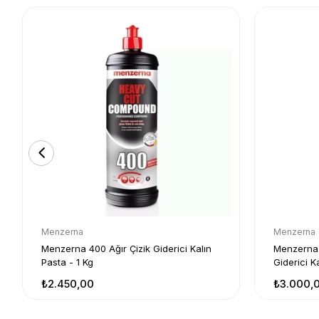
Menzerna
Menzerna
Menzerna 400 Ağır Çizik Giderici Kalın
Menzerna 400 Yeşil Seri Ağır Çiz
Pasta - 1 Kg
Giderici Ka
₺2.450,00
₺3.000,