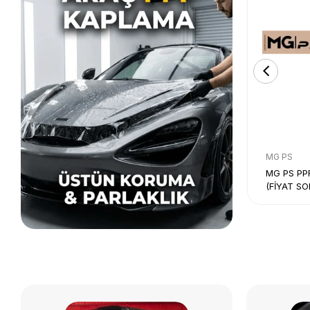
Clif Designs
MG PS
Clif Designs Prima K PPF Araç Koruma
MG PS PP
Filmi
(FİYAT S