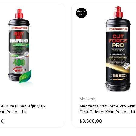
Ücretsiz
Kargo
Menzerna
ik
Menzerna Cut Force Pro Altın 
lın Pasta - 1 lt
Çizik Giderici Kalın Pasta - 1 lt
00
₺3.500,00