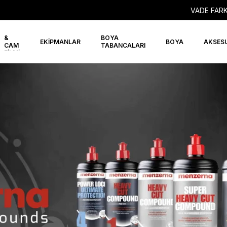
VADE FARK
PPF
&
BOYA
EKİPMANLAR
BOYA
AKSES
CAM
TABANCALARI
FİLMİ