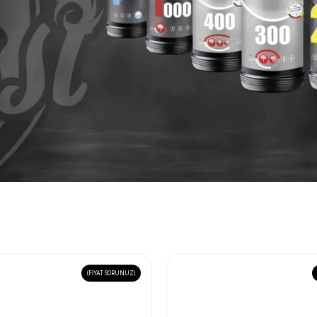
sı Ürünleri
(FİYAT SORUNUZ)