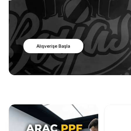
Alışverişe Başla
Boyassi Oto Bakım, PPF ve Boya Tabanca
Fiyat Sorunuz