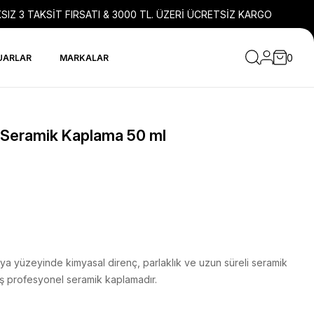
SIZ 3 TAKSİT FIRSATI & 3000 TL. ÜZERİ ÜCRETSİZ KARGO
0
UARLAR
MARKALAR
A Seramik Kaplama 50 ml
boya yüzeyinde kimyasal direnç, parlaklık ve uzun süreli seramik
miş profesyonel seramik kaplamadır.