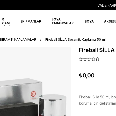
VADE FARK
PPF
&
BOYA
EKİPMANLAR
BOYA
AKSES
CAM
TABANCALARI
FİLMİ
SERAMİK KAPLAMALAR
Fireball SİLLA Seramik Kaplama 50 ml
Fireball SİLL
₺0,00
Fireball Silla 50 ml, 
koruma için geliştiril