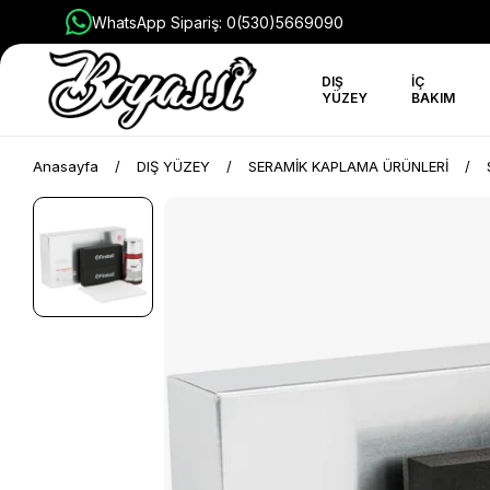
WhatsApp Sipariş: 0(530)5669090
DIŞ
İÇ
YÜZEY
BAKIM
Anasayfa
DIŞ YÜZEY
SERAMİK KAPLAMA ÜRÜNLERİ