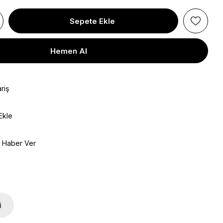
riş
Ekle
e Haber Ver
i