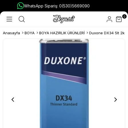
WhatsApp Sipariş: 0(530)5669090
0
Anasayfa
BOYA
BOYA HAZIRLIK ÜRÜNLERİ
Duxone DX34 5lt 2k S