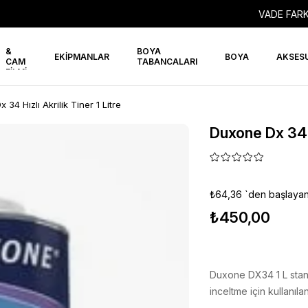
VADE FARK
PPF
&
BOYA
EKİPMANLAR
BOYA
AKSES
CAM
TABANCALARI
FİLMİ
34 Hızlı Akrilik Tiner 1 Litre
Duxone Dx 34 Hı
₺64,36
`den başlayan 
₺450,00
Duxone DX34 1 L stand
inceltme için kullanıl