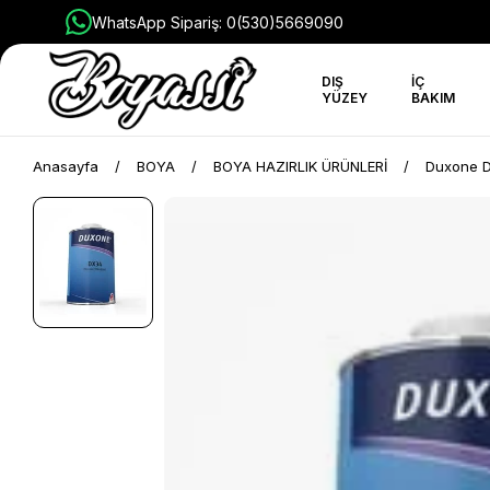
WhatsApp Sipariş: 0(530)5669090
DIŞ
İÇ
YÜZEY
BAKIM
Anasayfa
BOYA
BOYA HAZIRLIK ÜRÜNLERİ
Duxone Dx 