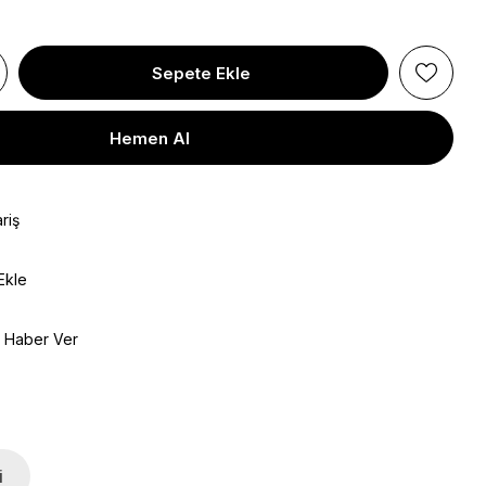
riş
Ekle
e Haber Ver
i