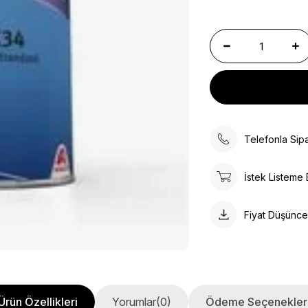
Telefonla Sipa
İstek Listeme 
Fiyat Düşünc
Ürün Özellikleri
Yorumlar
(0)
Ödeme Seçenekler