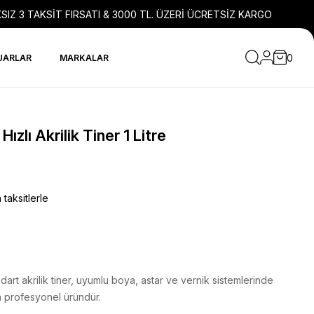
SIZ 3 TAKSİT FIRSATI & 3000 TL. ÜZERİ ÜCRETSİZ KARGO
0
UARLAR
MARKALAR
zlı Akrilik Tiner 1 Litre
taksitlerle
art akrilik tiner, uyumlu boya, astar ve vernik sistemlerinde
an profesyonel üründür.