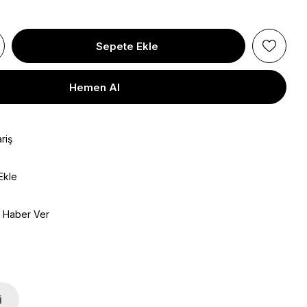
riş
Ekle
e Haber Ver
i