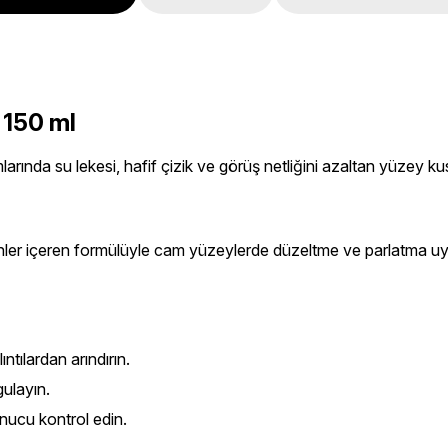
 150 ml
larında su lekesi, hafif çizik ve görüş netliğini azaltan yüzey kus
şenler içeren formülüyle cam yüzeylerde düzeltme ve parlatma uy
tılardan arındırın.
gulayın.
onucu kontrol edin.