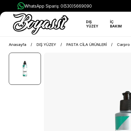
WhatsApp Sipariş: 0(530)5669090
DIŞ
İÇ
YÜZEY
BAKIM
Anasayfa
DIŞ YÜZEY
PASTA CİLA ÜRÜNLERİ
Carpro 