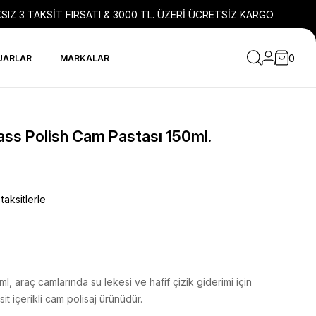
SIZ 3 TAKSİT FIRSATI & 3000 TL. ÜZERİ ÜCRETSİZ KARGO
0
UARLAR
MARKALAR
ass Polish Cam Pastası 150ml.
taksitlerle
l, araç camlarında su lekesi ve hafif çizik giderimi için
sit içerikli cam polisaj ürünüdür.