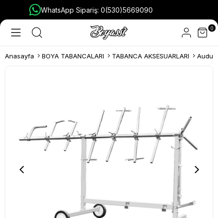
WhatsApp Sipariş: 0(530)5669090
0
Anasayfa
BOYA TABANCALARI
TABANCA AKSESUARLARI
Audurr