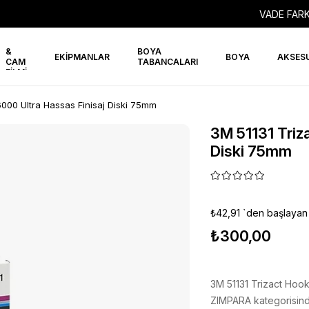
VADE FARK
PPF
&
BOYA
EKİPMANLAR
BOYA
AKSES
CAM
TABANCALARI
FİLMİ
6000 Ultra Hassas Finisaj Diski 75mm
3M 51131 Triz
Diski 75mm
₺42,91
`den başlayan 
₺300,00
3M 51131 Trizact Hook
ZIMPARA kategorisind