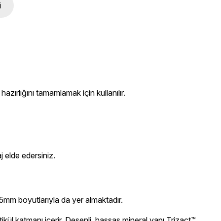
i
zırlığını tamamlamak için kullanılır.
j elde edersiniz.
75mm boyutlarıyla da yer almaktadır.
rtikül katmanı içerir. Desenli, hassas mineral yapı Trizact™