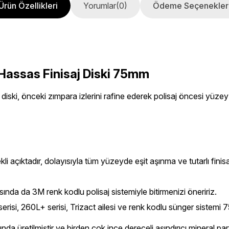
Ürün Özellikleri
Yorumlar
(0)
Ödeme Seçenekler
 Hassas Finisaj Diski 75mm
ki, önceki zımpara izlerini rafine ederek polisaj öncesi yüzey ha
i açıktadır, dolayısıyla tüm yüzeyde eşit aşınma ve tutarlı finisa
nda da 3M renk kodlu polisaj sistemiyle bitirmenizi öneririz.
risi, 260L+ serisi, Trizact ailesi ve renk kodlu sünger sistemi 
sında üretilmiştir ve birden çok ince dereceli aşındırıcı mineral pa