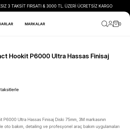
SIZ 3 TAKSİT FIRSATI & 3000 TL. ÜZERİ ÜCRETSİZ KARGO
0
UARLAR
MARKALAR
act Hookit P6000 Ultra Hassas Finisaj
taksitlerle
it P6000 Ultra Hassas Finisaj Diski 75mm, 3M markasının
e oto bakım, detailing ve profesyonel araç bakım uygulamaları