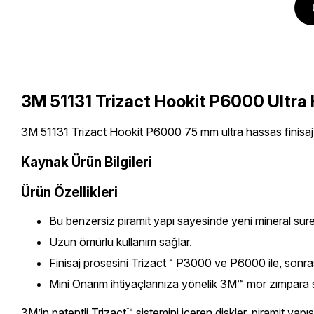
3M 51131 Trizact Hookit P6000 Ultra
3M 51131 Trizact Hookit P6000 75 mm ultra hassas finisaj dis
Kaynak Ürün Bilgileri
Ürün Özellikleri
Bu benzersiz piramit yapı sayesinde yeni mineral sürekl
Uzun ömürlü kullanım sağlar.
Finisaj prosesini Trizact™ P3000 ve P6000 ile, sonrası
Mini Onarım ihtiyaçlarınıza yönelik 3M™ mor zımpara se
3M’in patentli Trizact™ sistemini içeren diskler, piramit yapı