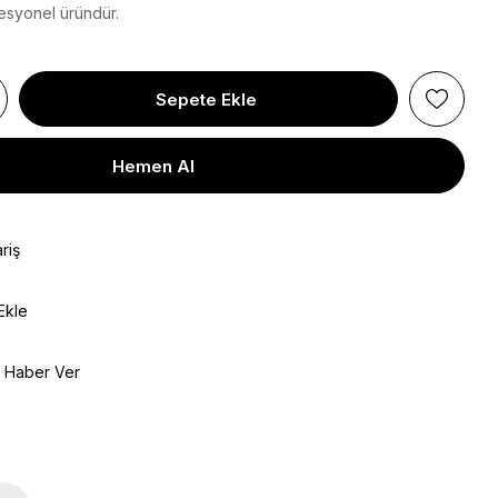
fesyonel üründür.
riş
Ekle
e Haber Ver