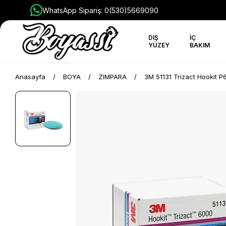
WhatsApp Sipariş: 0(530)5669090
DIŞ
İÇ
YÜZEY
BAKIM
Anasayfa
BOYA
ZIMPARA
3M 51131 Trizact Hookit P