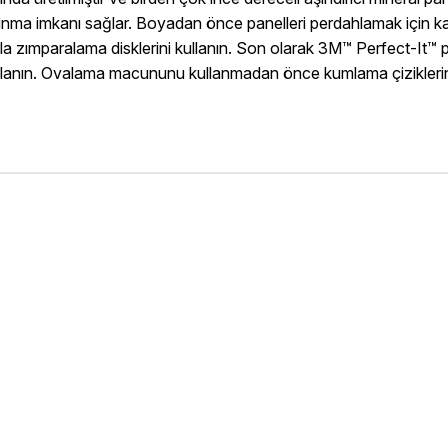
isaj sunma imkanı sağlar. Boyadan önce panelleri perdahlamak iç
 cila zımparalama disklerini kullanın. Son olarak 3M™ Perfect-
ullanın. Ovalama macununu kullanmadan önce kumlama çiziklerini 